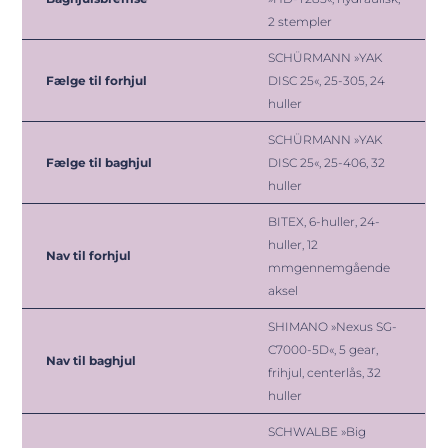
2 stempler
SCHÜRMANN »YAK
Fælge til forhjul
DISC 25«, 25-305, 24
huller
SCHÜRMANN »YAK
Fælge til baghjul
DISC 25«, 25-406, 32
huller
BITEX, 6-huller, 24-
huller, 12
Nav til forhjul
mm
gennemgående
aksel
SHIMANO »Nexus SG-
C7000-5D«, 5 gear,
Nav til baghjul
frihjul, centerlås, 32
huller
SCHWALBE »Big